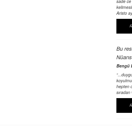
sade ce 
kelimesi
Aristo a
Bu res
Nüans 
Bengü B
“...duyg
koyulmuş
hepten d
sıradan 