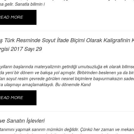
 gelir. Sanatla bilimin i
READ MORE
 Türk Resminde Soyut İfade Biçimi Olarak Kaligrafinin K
ergisi 2017 Sayı 29
 yılların başlarında materyalizmin getirdiği umutsuzluğa ek olarak bilimsel
da yeni bir dönem ve bakışa yol açmıştır. Birbirinden beslenen ya da bir
an soyut resim çevrede görülen nesnel biçimlere başvurmaksızın sadece re
ra ulaşmayı amaçlamaktaydı. Bu dönemde Kand
READ MORE
ve Sanatın İşlevleri
tanımını yapmak sanırım mümkün değildir. Çünkü her zaman ve mekanda 