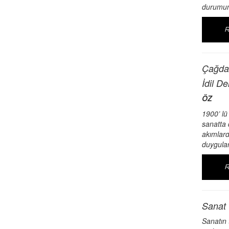
durumuna
Çağdaş
İdil D
ÖZ
1900’ lü
sanatta 
akımlard
duygula
Sanat 
Sanatın 