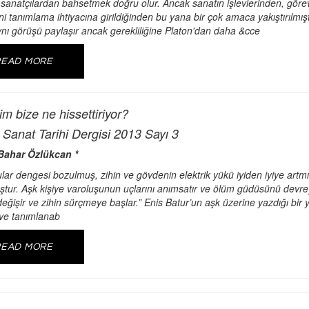
sanatçılardan bahsetmek doğru olur. Ancak sanatın işlevlerinden, görev
ni tanımlama ihtiyacına girildiğinden bu yana bir çok amaca yakıştırılmışt
ynı görüşü paylaşır ancak gerekliliğine Platon'dan daha &cce
READ MORE
im bize ne hissettiriyor?
Sanat Tarihi Dergisi 2013 Sayı 3
ahar Özlükcan *
ular dengesi bozulmuş, zihin ve gövdenin elektrik yükü iyiden iyiye artm
tur. Aşk kişiye varoluşunun uçlarını anımsatır ve ölüm güdüsünü devr
eğişir ve zihin sürçmeye başlar.” Enis Batur’un aşk üzerine yazdığı bir 
ve tanımlanab
READ MORE